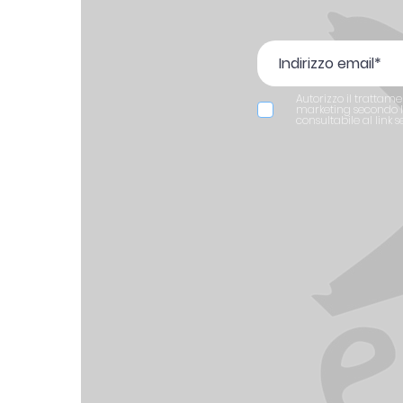
Autorizzo il trattame
marketing secondo le
consultabile al link 