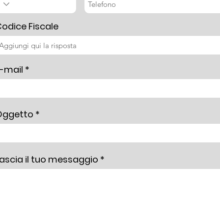
odice Fiscale
-mail
Oggetto
ascia il tuo messaggio