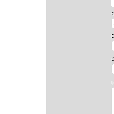
C
E
L