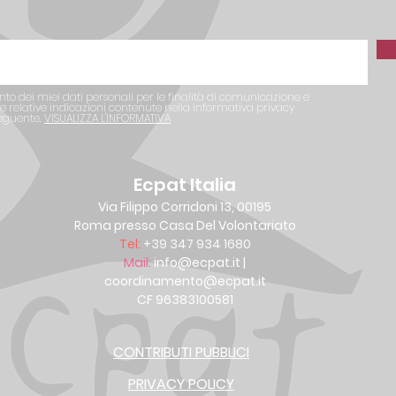
nto dei miei dati personali per le finalità di comunicazione e
 relative indicazioni contenute nella informativa privacy
seguente.
VISUALIZZA L'INFORMATIVA
Ecpat Italia
Via Filippo Corridoni 13, 00195
Roma presso Casa Del Volontariato
Tel:
+39 347 934 1680
Mail:
info@ecpat.it
|
coordinamento@ecpat.it
CF 96383100581
CONTRIBUTI PUBBLICI
PRIVACY POLICY