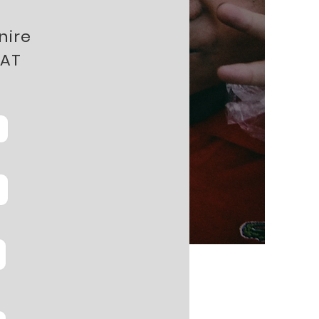
nire
PAT