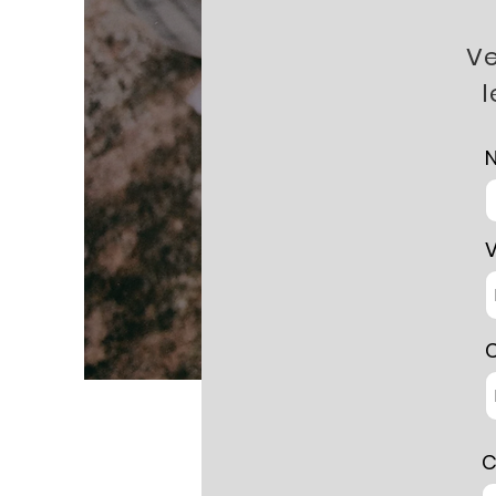
Ve
l
V
C
C