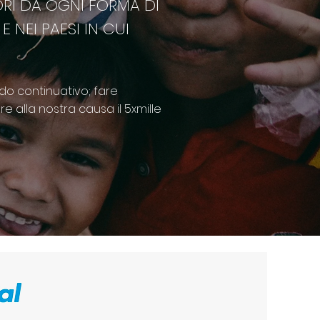
RI DA OGNI FORMA DI
 NEI PAESI IN CUI
do continuativo; fare
re alla nostra causa il 5xmille