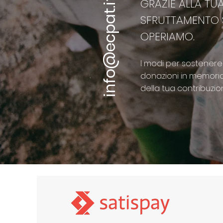
info@ecpat.it
GRAZIE ALLA TU
SFRUTTAMENTO SE
OPERIAMO.
I modi per sostenere
donazioni in memoria o
della tua contribuzio