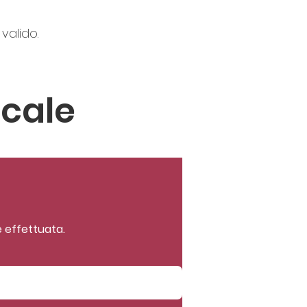
valido.
scale
te effettuata.