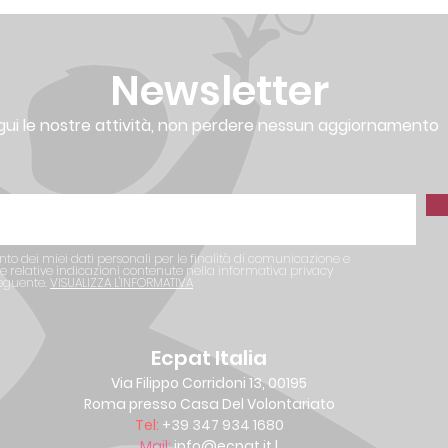
Newsletter
gui le nostre attività, non perdere nessun aggiornamento
nto dei miei dati personali per le finalità di comunicazione e
 relative indicazioni contenute nella informativa privacy
seguente.
VISUALIZZA L'INFORMATIVA
Ecpat Italia
Via Filippo Corridoni 13, 00195
Roma presso Casa Del Volontariato
Tel:
+39 347 934 1680
Mail:
info@ecpat.it
|