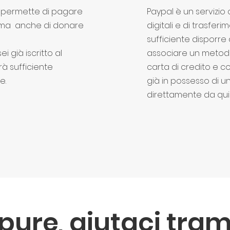
ti permette di pagare
Paypal è un servizi
e, ma anche di donare
digitali e di trasferi
sufficiente disporre
i già iscritto al
associare un metod
rà sufficiente
carta di credito e c
e.
già in possesso di 
direttamente da qui
ure, aiutaci tram