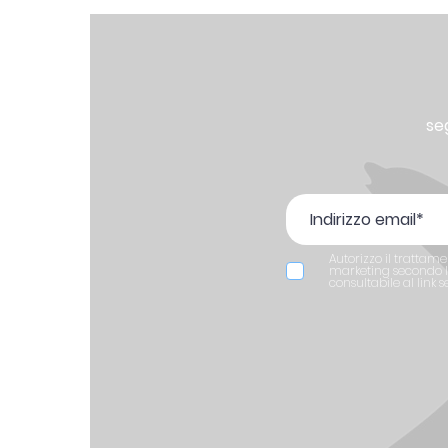
se
Autorizzo il trattame
marketing secondo le
consultabile al link 