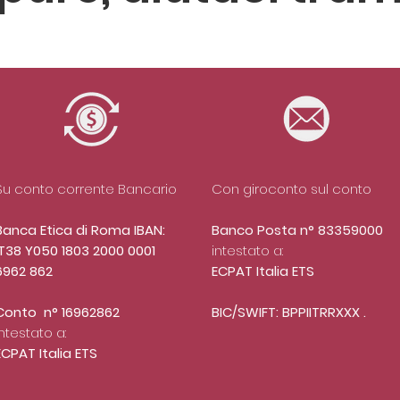
Su conto corrente Bancario
Con giroconto sul conto
Banca Etica di Roma
IBAN:
Banco Posta n° 83359000
IT38 Y050 1803 2000 0001
intestato a:
6962 862
ECPAT Italia ETS
Conto n° 16962862
BIC/SWIFT: BPPIITRRXXX .
intestato a:
ECPAT Italia ETS