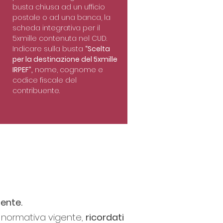
busta chiusa ad un ufficio
postale o ad una banca, la
scheda integrativa per il
5xmille contenuta nel CUD.
Indicare sulla busta
“Scelta
per la destinazione del 5xmille
IRPEF”,
nome, cognome e
codice fiscale del
contribuente.
mente
.
la normativa vigente,
ricordati