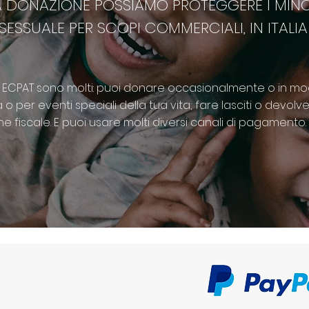
A DONAZIONE POSSIAMO PROTEGGERE I MINO
SSUALE PER SCOPI COMMERCIALI, IN ITALIA E
 ECPAT sono molti: puoi donare occasionalmente o in mo
 per eventi speciali della tua vita; fare lasciti o devolve
ne fiscale. E puoi usare molti diversi canali di pagamento.