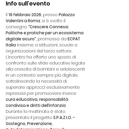
Info sull'evento
Il 
19 febbraio 2026
, presso 
Palazzo 
Valentini a Roma
, si è svolto il 
convegno 
“Crescere Connessi. 
Politiche e pratiche per un ecosistema 
digitale sicuro”
, promosso da 
ECPAT 
Italia
 insieme a istituzioni, scuole e 
organizzazioni del terzo settore.
L’incontro ha offerto uno spazio di 
confronto sulle sfide educative legate 
alla crescita di bambini e adolescenti 
in un contesto sempre più digitale, 
sottolineando la necessità di 
superare approcci esclusivamente 
repressivi per promuovere invece 
cura educativa, responsabilità 
condivisa e diritti dell’infanzia
.
Durante la mattinata è stato 
presentato il progetto 
S.P.A.Z.I.O. - 
Sostegno, Prevenzione, 