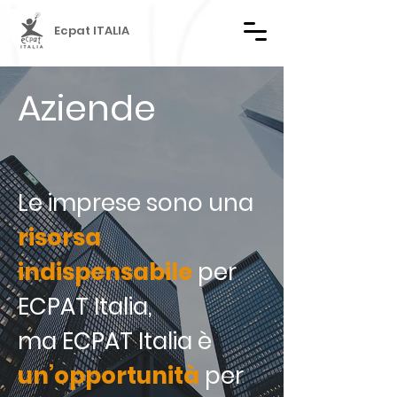
Ecpat ITALIA
Aziende
Le imprese sono una
risorsa
indispensabile
per
ECPAT Italia,
ma ECPAT Italia è
un’opportunità
per