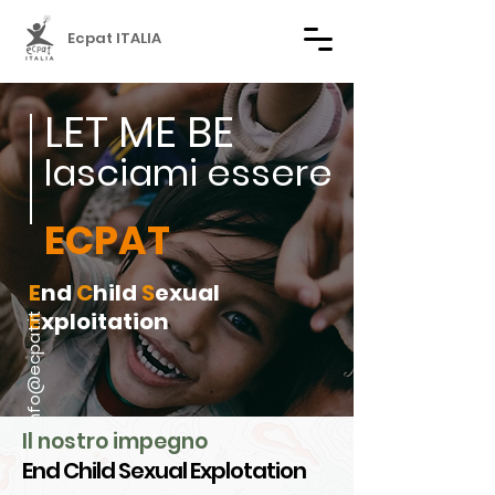
Ecpat ITALIA
LET ME BE
lasciami essere
EC
PAT
E
nd
C
hild
S
exual
E
xploitation
info@ecpat.it
Il nostro impegno
End Child Sexual Explotation