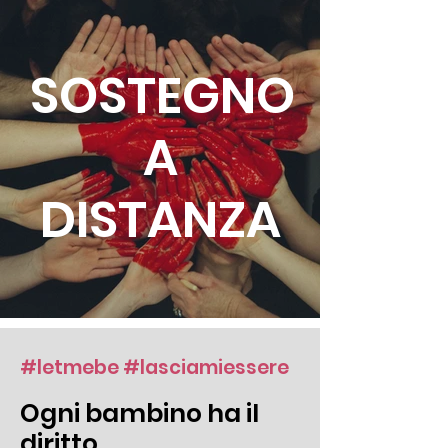
SOSTEGNO
A
DISTANZA
#letmebe #lasciamiessere
Ogni bambino ha il
diritto