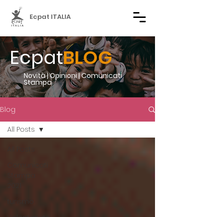
Ecpat ITALIA
Ecpat
BLOG
Novità | Opinioni | Comunicati
Stampa
Blog
All Posts
All Posts
Comunicati
Stampa
2021
turismo