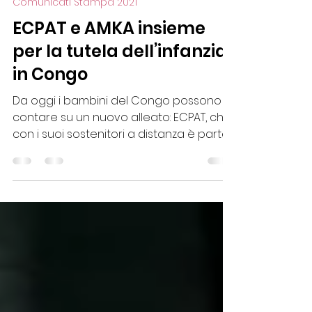
Ecpat Italia
4 mag 2022
Tempo di lettura: 3 min
Comunicati Stampa 2021
ECPAT e AMKA insieme
per la tutela dell’infanzia
in Congo
Da oggi i bambini del Congo possono
contare su un nuovo alleato: ECPAT, che
con i suoi sostenitori a distanza è parte
attiva del grande proc