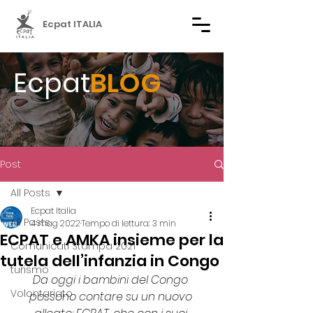
Ecpat ITALIA
Ecpat
BLOG
Post
All Posts
Ecpat Italia
All Posts
4 mag 2022
Tempo di lettura: 3 min
ECPAT e AMKA insieme per la
Comunicati Stampa 2021
tutela dell’infanzia in Congo
turismo
Da oggi i bambini del Congo 
Volontariato
possono contare su un nuovo 