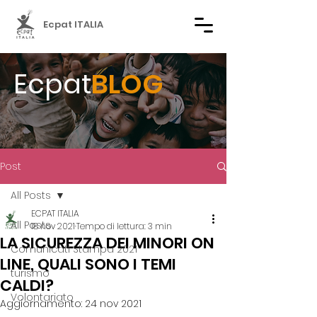
Ecpat ITALIA
Ecpat
BLOG
Post
All Posts
ECPAT ITALIA
All Posts
18 nov 2021
Tempo di lettura: 3 min
LA SICUREZZA DEI MINORI ON
Comunicati Stampa 2021
LINE, QUALI SONO I TEMI
turismo
CALDI?
Volontariato
Aggiornamento:
24 nov 2021